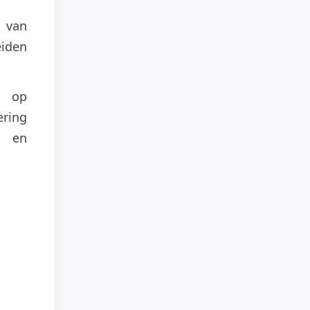
a van
eiden
n op
ering
n en