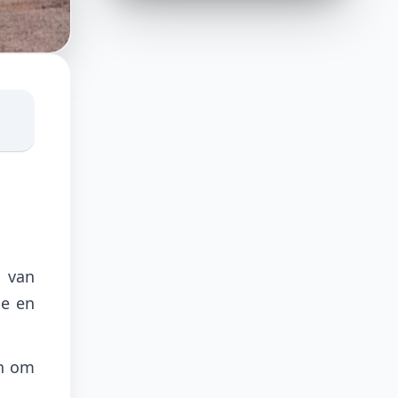
d van
he en
jn om