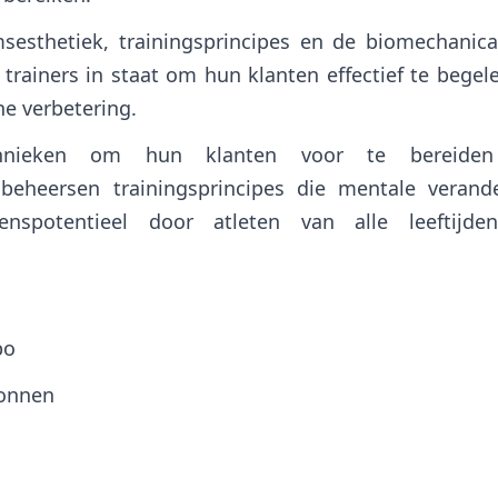
sesthetiek, trainingsprincipes en de biomechanic
 trainers in staat om hun klanten effectief te begel
he verbetering.
echnieken om hun klanten voor te bereide
 beheersen trainingsprincipes die mentale verand
nspotentieel door atleten van alle leeftijde
po
ronnen