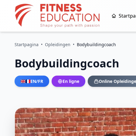
Startpa
Startpagina
•
Opleidingen
•
Bodybuildingcoach
Bodybuildingcoach
EN/FR
En ligne
Online Opleiding