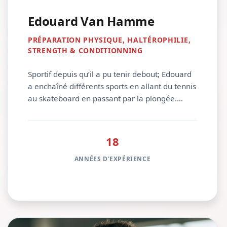
Edouard Van Hamme
PRÉPARATION PHYSIQUE, HALTÉROPHILIE,
STRENGTH & CONDITIONNING
Sportif depuis qu’il a pu tenir debout; Edouard
a enchaîné différents sports en allant du tennis
au skateboard en passant par la plongée.
Moniteur dans ces trois disciplines par la suite,
il était naturel pour lui de se diriger vers des
études sportives. Durant son parcours au
18
Parnasse Deux Alice, via laquelle il a obtenu
une certification EREPS 6, il a perfectionné ses
ANNÉES D'EXPÉRIENCE
qualités de coach et d’enseignant en travaillant
également à l’ADEPS et a découvert l’univers
de la préparation physique et de
l’entraînement en salle, qui a été une
révélation pour lui. Aujourd’hui, c’est fort de 18