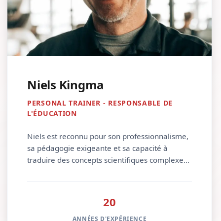
Niels Kingma
PERSONAL TRAINER - RESPONSABLE DE
L'ÉDUCATION
Niels est reconnu pour son professionnalisme,
sa pédagogie exigeante et sa capacité à
traduire des concepts scientifiques complexes
en outils concrets, applicables sur le terrain.
Son enseignement repose sur l’évidence
scientifique, l’expérience pratique et une vision
20
éthique du métier de coach, faisant de lui un
formateur de référence pour les
ANNÉES D'EXPÉRIENCE