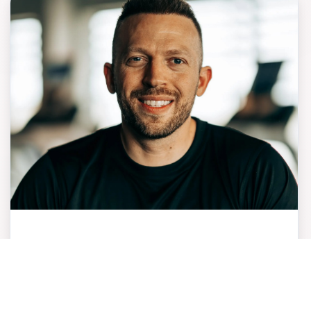
ans d’expérience dans le milieu du fitness qu’il
est formateur au sein de notre team, avec la
volonté de continuer d’évoluer et de
s’améliorer.
Jean Francois Duponcheel
MUSCULATION - BUSINESS -
DÉVELOPPEMENT