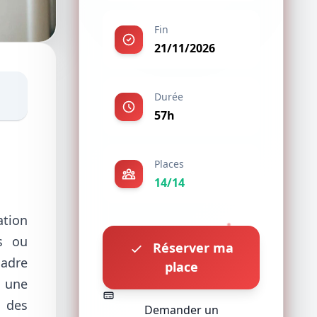
Fin
21/11/2026
Durée
57h
Places
14/14
ation
es ou
Réserver ma
cadre
place
r une
n des
Demander un