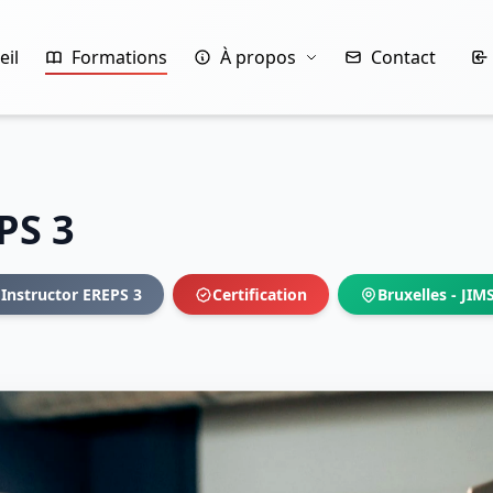
eil
Formations
À propos
Contact
PS 3
 Instructor EREPS 3
Certification
Bruxelles - JIM