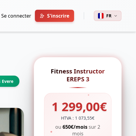
Se connecter
S'inscrire
FR
Fitness Instructor
EREPS 3
S Evere
1 299,00€
HTVA : 1 073,55€
ou
650€/mois
sur 2
mois