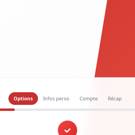
Options
Infos perso
Compte
Récap