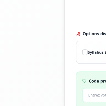
Options di
Syllabus 
Code p